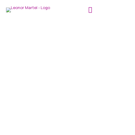
LEONOR MARTEL - BELLEZA INTEGRAL & MAKE-
UP ART
Cursos de Fabricación de
Prótesis
Curso de tomas de impresión de prótesis
MÁS INFORMACIÓN